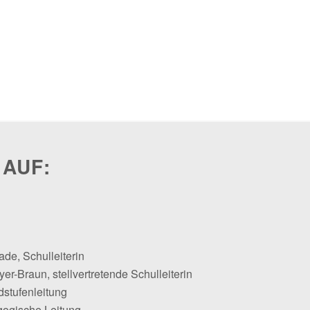
 AUF:
ade, Schulleiterin
er-Braun, stellvertretende Schulleiterin
dstufenleitung
gogische Leitung