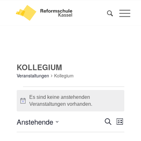
KOLLEGIUM
Veranstaltungen
Kollegium
VERANSTALTUNGEN
Es sind keine anstehenden
Hinweis
Veranstaltungen vorhanden.
VERANS
VERAN
Anstehende
Suche
Liste
ANSIC
SUCHE
Datum
NAVIG
UND
wählen.