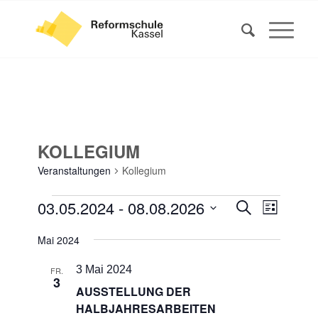
KOLLEGIUM
Veranstaltungen
Kollegium
VERANSTALTUNGEN
VERANS
VERAN
03.05.2024
 - 
08.08.2026
Suche
Liste
ANSIC
SUCHE
Datum
NAVIG
Mai 2024
UND
wählen.
ANSICHT
3 Mai 2024
FR.
3
NAVIGA
AUSSTELLUNG DER
HALBJAHRESARBEITEN