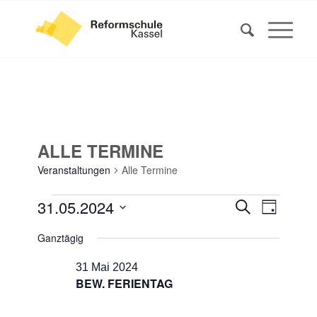
ALLE TERMINE
Veranstaltungen
Alle Termine
VERANSTALTUNGEN
VERANS
VERAN
31.05.2024
Suche
Tag
ANSIC
FÜR
SUCHE
Datum
NAVIG
Ganztägig
31
UND
wählen.
MAI
ANSICHT
31 Mai 2024
2024
BEW. FERIENTAG
NAVIGA