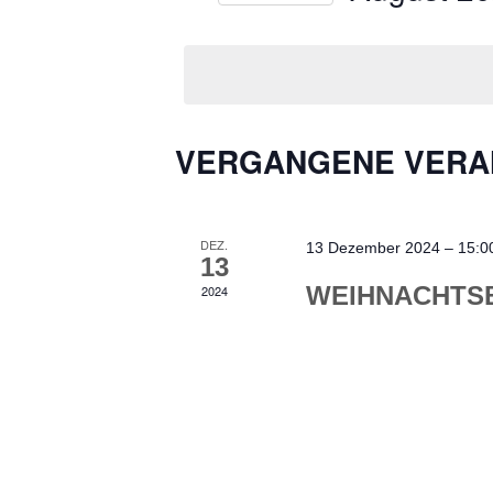
NAVIGATION
nach
Datum
Veranstaltungen
wählen.
Schlüsselwort.
KALENDER
VERGANGENE VERA
VON
VERANSTALTUNGEN
DEZ.
13 Dezember 2024 – 15:0
13
WEIHNACHTS
2024