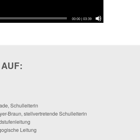
00:00
|
03:39
 AUF:
ade, Schulleiterin
er-Braun, stellvertretende Schulleiterin
dstufenleitung
gogische Leitung