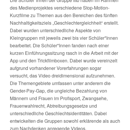
Die Schüler*Innen der Gruppe IIIb haben im Rahmen
des Medienprojektes verschiedene Stop-Motion-
Kurzfilme zu Themen aus den Bereichen des fünften
Nachhaltigkeitsziels „Geschlechtergleichheit“ erstellt.
Dabei wurden unterschiedliche Aspekte von
Kleingruppen mit jeweils zwei bis vier Schüler*Innen
bearbeitet. Die Schüler*Innen fanden nach einer
kurzen Einführungssitzung rasch in die Arbeit mit der
App und den Trickfilmboxen. Dabei wurde vereinzelt
aufgrund vorhandener Vorerfahrungen sogar
versucht, das Video dreidimensional aufzunehmen.
Die Themengebiete umfassen unter anderem die
Gender-Pay-Gap, die ungleiche Bezahlung von
Männern und Frauen im Profisport, Zwangsehe,
Frauenwahlrecht, Abtreibungsgesetze und
unterschiedliche Geschlechtsidentitäten. Dabei
entwickelten die Gruppen sowohl erklärende als auch
zum Nachdenken anregende Videos.