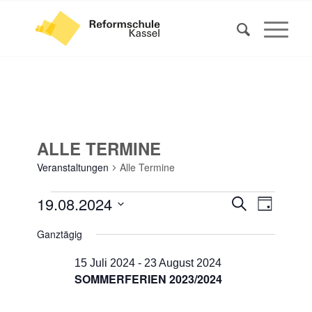
ALLE TERMINE
Veranstaltungen
Alle Termine
VERANSTALTUNGEN
VERANS
VERAN
19.08.2024
Suche
Tag
ANSIC
FÜR
SUCHE
Datum
NAVIG
Ganztägig
19
UND
wählen.
AUGUST
ANSICHT
15 Juli 2024
-
23 August 2024
2024
SOMMERFERIEN 2023/2024
NAVIGA