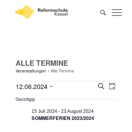
ALLE TERMINE
Veranstaltungen
Alle Termine
VERANSTALTUNGEN
VERANS
VERAN
12.08.2024
Suche
Tag
ANSIC
FÜR
SUCHE
Datum
NAVIG
Ganztägig
12
UND
wählen.
AUGUST
ANSICHT
15 Juli 2024
-
23 August 2024
2024
SOMMERFERIEN 2023/2024
NAVIGA