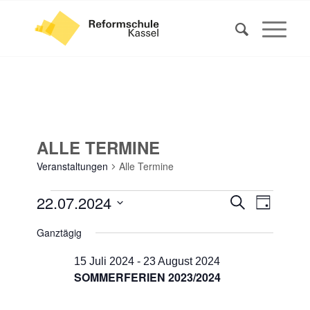
ALLE TERMINE
Veranstaltungen
Alle Termine
VERANSTALTUNGEN
VERANS
VERAN
22.07.2024
Suche
Tag
ANSIC
FÜR
SUCHE
Datum
NAVIG
Ganztägig
22
UND
wählen.
JULI
ANSICHT
15 Juli 2024
-
23 August 2024
2024
SOMMERFERIEN 2023/2024
NAVIGA