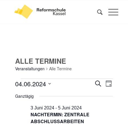
ALLE TERMINE
Veranstaltungen
Alle Termine
VERANSTALTUNGEN
VERANS
VERAN
04.06.2024
Suche
Tag
ANSIC
FÜR
SUCHE
Datum
NAVIG
Ganztägig
4
UND
wählen.
JUNI
ANSICHT
3 Juni 2024
-
5 Juni 2024
2024
NACHTERMIN: ZENTRALE
NAVIGA
ABSCHLUSSARBEITEN