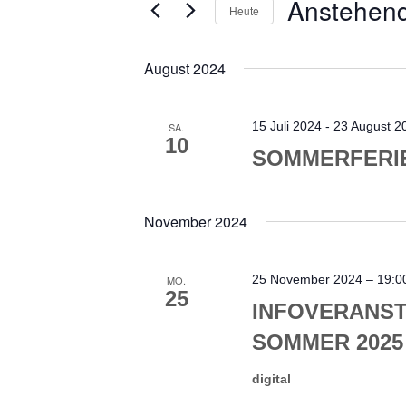
ANSICHTEN,
Anstehen
Heute
NAVIGATION
nach
Datum
Veranstaltungen
wählen.
August 2024
Schlüsselwort.
15 Juli 2024
-
23 August 2
SA.
10
SOMMERFERIE
November 2024
25 November 2024 – 19:0
MO.
25
INFOVERANST
SOMMER 2025
digital