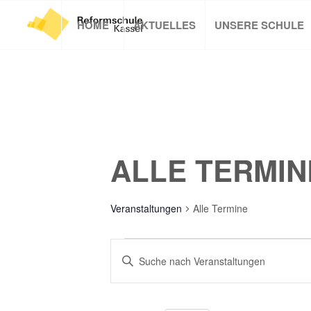
HOME
AKTUELLES
UNSERE SCHULE
ALLE TERMIN
Veranstaltungen
Alle Termine
VERANSTALTUNGEN
VERANSTALTUNGEN
Bitte
SUCHE
Schlüsselwort
UND
eingeben.
Suche