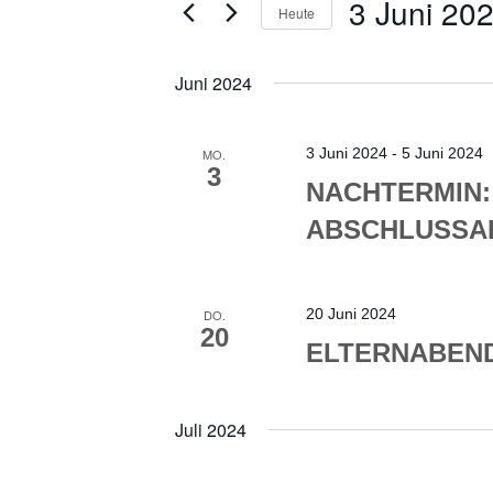
ANSICHTEN,
3 Juni 20
Heute
NAVIGATION
nach
Datum
Veranstaltungen
wählen.
Juni 2024
Schlüsselwort.
3 Juni 2024
-
5 Juni 2024
MO.
3
NACHTERMIN:
ABSCHLUSSA
20 Juni 2024
DO.
20
ELTERNABEND
Juli 2024