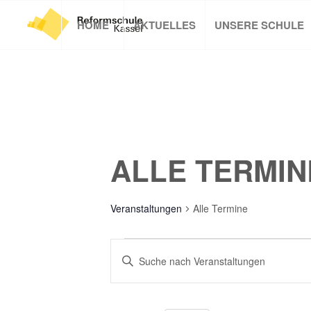
HOME
AKTUELLES
UNSERE SCHULE
ALLE TERMIN
Veranstaltungen
Alle Termine
VERANSTALTUNGEN
VERANSTALTUNGEN
Bitte
SUCHE
Schlüsselwort
UND
eingeben.
Suche