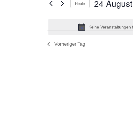
ANSICHTEN,
24 August
Heute
2024
NAVIGATION
nach
Datum
Veranstaltungen
wählen.
Schlüsselwort.
Keine Veranstaltungen 
Vorheriger Tag