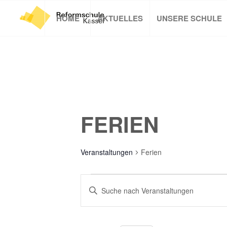
HOME
AKTUELLES
UNSERE SCHULE
FERIEN
Veranstaltungen
Ferien
VERANSTALTUNGEN
VERANSTALTUNGEN
Bitte
FÜR
SUCHE
Schlüsselwort
24
UND
eingeben.
AUGUST
Suche