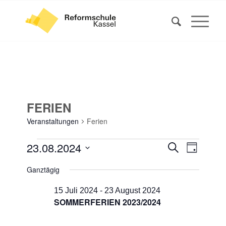
FERIEN
Veranstaltungen
Ferien
VERANSTALTUNGEN
VERANS
VERAN
23.08.2024
Suche
Tag
ANSIC
FÜR
SUCHE
Datum
NAVIG
Ganztägig
23
UND
wählen.
AUGUST
ANSICHT
15 Juli 2024
-
23 August 2024
2024
SOMMERFERIEN 2023/2024
NAVIGA