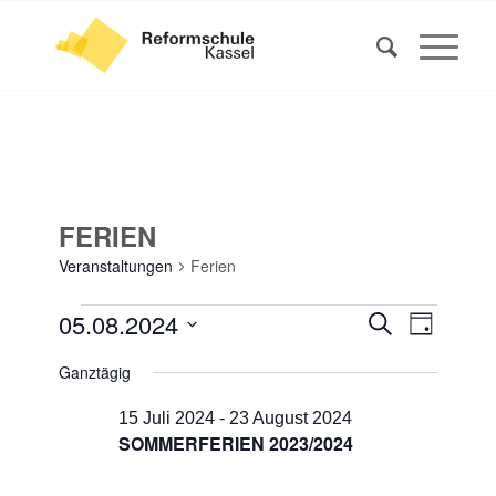
FERIEN
Veranstaltungen
Ferien
VERANSTALTUNGEN
VERANS
VERAN
05.08.2024
Suche
Tag
ANSIC
FÜR
SUCHE
Datum
NAVIG
Ganztägig
5
UND
wählen.
AUGUST
ANSICHT
15 Juli 2024
-
23 August 2024
2024
SOMMERFERIEN 2023/2024
NAVIGA