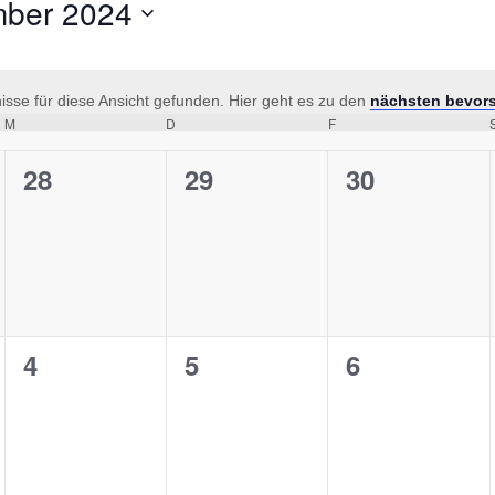
ber 2024
sse für diese Ansicht gefunden. Hier geht es zu den
nächsten bevor
Hinweis
M
Mittwoch
D
Donnerstag
F
Freitag
0
0
0
28
29
30
ungen,
Veranstaltungen,
Veranstaltungen,
Veranstaltu
0
0
0
4
5
6
ungen,
Veranstaltungen,
Veranstaltungen,
Veranstaltu