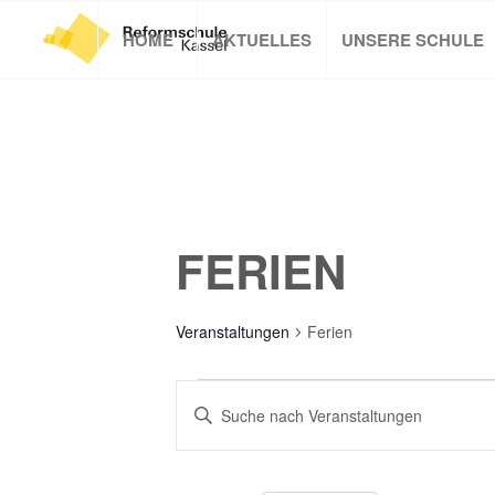
HOME
AKTUELLES
UNSERE SCHULE
FERIEN
Veranstaltungen
Ferien
VERANSTALTUNGEN
VERANSTALTUNGEN
Bitte
SUCHE
Schlüsselwort
UND
eingeben.
Suche